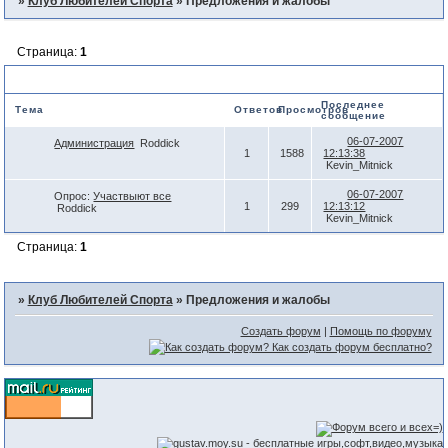
»
Клуб Любителей Спорта
»
Предложения и жалобы
Страница:
1
Предложения и жалобы
Последнее
Тема
Ответов
Просмотров
сообщение
06-07-2007
Администрация
Roddick
1
1588
12:13:38
Kevin_Mitnick
06-07-2007
Опрос:
Участвыют все
1
299
12:13:12
Roddick
Kevin_Mitnick
Страница:
1
»
Клуб Любителей Спорта
»
Предложения и жалобы
Создать форум
|
Помощь по форуму