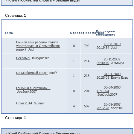
»
Клуб Любителей Спорта
»
Зимние виды
Страница:
1
Зимние виды
Последнее
Тема
Ответов
Просмотров
сообщение
Вы или ваш ребенок хотите
18-08-2010
участвовать в Олимпийских
0
792
20:19:54
Judi
играх?
Judi
Реклама!
Фигуристка
28-11-2009
1
214
09:40:40
Эльвира
конькобежный спорт
merY
31-01-2009
1
218
20:25:03
Елена Елис
05-04-2008
Гонки на снегохожах!!!
0
204
11:15:54
JoeJock2007
JoeJock2007
Сочи 2014
Gunner
18-09-2007
4
507
20:12:28
sport101
Страница:
1
»
Клуб Любителей Спорта
»
Зимние виды