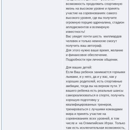
возможность продолжить спортивную
жизнь на высоком уровне и принять
участие на соревнованиях самого
высокого уровня, где вы получите
огромную порцию адреналина, стадион
аплодисментов и всемирную
известность!
Вас увидят почти шесть миллиардов
человек и только немногие смогут
получить ваш автограф.
Для этого нужно ваше время, желание
и финансовое обеспечение.
Подробности при личном общении.
Для ваших детей:
Если Ваш ребенок занимается горными
лыжами, и у него, да и у вас, как у
хороших родителей, есть спортивные
амбиции, тогда вы на верном пути. У
вашего ребенка есть реальные шансы
самореализоваться в спорте, получить
хорошую подготовку у
квалифицированных тренеров,
тренироваться с лучшими командами
мира и принять участие на
соревнованиях всех уровней, в том
числе и на Олимпийских Играх. Только
там есть исключительная возможность,