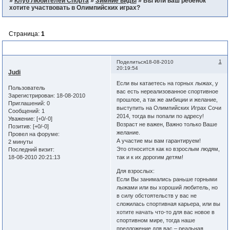
»
Клуб Любителей Спорта
»
Зимние виды
»
Вы или ваш ребенок
хотите участвовать в Олимпийских играх?
Страница:
1
Вы или ваш ребенок хотите участвовать в Олимпийских играх?
1
Поделиться
18-08-2010
20:19:54
Judi
Если вы катаетесь на горных лыжах, у
Пользователь
вас есть нереализованное спортивное
Зарегистрирован
: 18-08-2010
прошлое, а так же амбиции и желание,
Приглашений:
0
выступить на Олимпийских Играх Сочи
Сообщений:
1
2014, тогда вы попали по адресу!
Уважение:
[+0/-0]
Возраст не важен, Важно только Ваше
Позитив:
[+0/-0]
желание.
Провел на форуме:
А участие мы вам гарантируем!
2 минуты
Это относится как ко взрослым людям,
Последний визит:
18-08-2010 20:21:13
так и к их дорогим детям!
Для взрослых:
Если Вы занимались раньше горными
лыжами или вы хороший любитель, но
в силу обстоятельств у вас не
сложилась спортивная карьера, или вы
хотите начать что-то для вас новое в
спортивном мире, тогда наше
предложение для вас – реальная