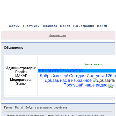
Форум
Участники
Правила
Поиск
Регистрация
Войти
Активные темы
Объявление
Время секса...
Администраторы:
ВСЕМ ЛЮБИТЕЛЯМ СПОРТА СЮДА
Roddick
Добрый вечер! Сегодня 7 августа 126-го
MAKAR
Модераторы:
Добавь нас в избранное
Gunner
Послушай наше радио
Привет, Гость!
Войдите
или
зарегистрируйтесь
.