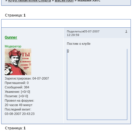
»
Клуб Любителей Спорта
»
Баскетбол
»
Майами Хитс
Страница:
1
Майами Хитс
1
Поделиться
05-07-2007
12:29:59
Gunner
Постим о клубе
Модератор
0
Зарегистрирован
: 04-07-2007
Приглашений:
0
Сообщений:
384
Уважение:
[+0/-0]
Позитив:
[+0/-0]
Провел на форуме:
20 часов 49 минут
Последний визит:
03-08-2007 20:43:23
Страница:
1