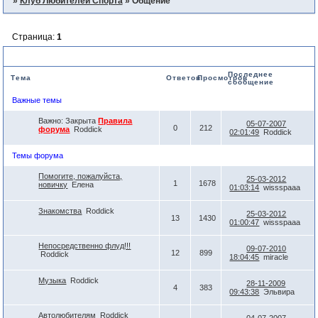
»
Клуб Любителей Спорта
»
Общение
Страница:
1
Общение
Последнее
Тема
Ответов
Просмотров
сообщение
Важные темы
Важно:
Закрыта
Правила
05-07-2007
0
212
форума
Roddick
02:01:49
Roddick
Темы форума
Помогите, пожалуйста,
25-03-2012
1
1678
новичку
Елена
01:03:14
wissspaaa
Знакомства
Roddick
25-03-2012
13
1430
01:00:47
wissspaaa
Непосредственно флуд!!!
09-07-2010
12
899
Roddick
18:04:45
miracle
Музыка
Roddick
28-11-2009
4
383
09:43:38
Эльвира
Автолюбителям
Roddick