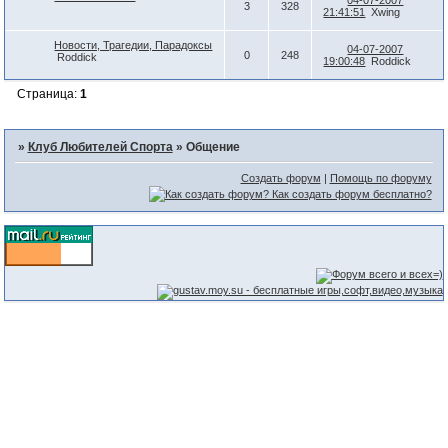
04-07-2007
3
328
21:41:51
Xwing
Новости, Трагедии, Парадоксы
04-07-2007
0
248
Roddick
19:00:48
Roddick
Страница:
1
»
Клуб Любителей Спорта
»
Общение
Создать форум
|
Помощь по форуму