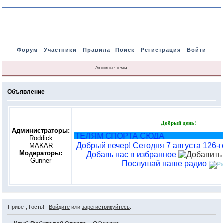
Форум
Участники
Правила
Поиск
Регистрация
Войти
Активные темы
Объявление
Добрый день!
Администраторы:
ВСЕМ ЛЮБИТЕЛЯМ СПОРТА СЮДА
Roddick
Добрый вечер! Сегодня 7 августа 126-го
MAKAR
Модераторы:
Добавь нас в избранное
Gunner
Послушай наше радио
Привет, Гость!
Войдите
или
зарегистрируйтесь
.