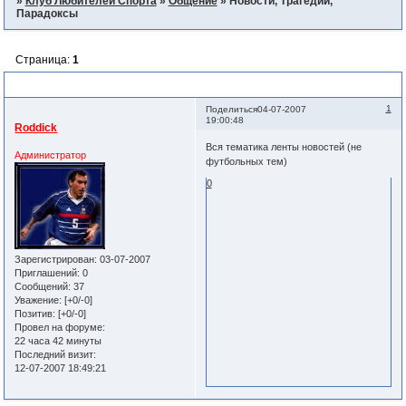
»
Клуб Любителей Спорта
»
Общение
»
Новости, Трагедии,
Парадоксы
Страница:
1
Новости, Трагедии, Парадоксы
1
Поделиться
04-07-2007
19:00:48
Roddick
Вся тематика ленты новостей (не
Администратор
футбольных тем)
0
Зарегистрирован
: 03-07-2007
Приглашений:
0
Сообщений:
37
Уважение:
[+0/-0]
Позитив:
[+0/-0]
Провел на форуме:
22 часа 42 минуты
Последний визит:
12-07-2007 18:49:21