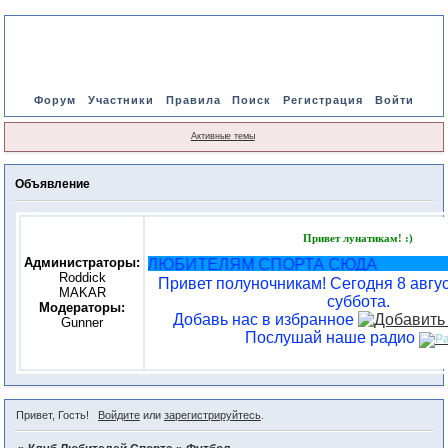
Форум
Участники
Правила
Поиск
Регистрация
Войти
Активные темы
Объявление
Привет лунатикам! :)
Администраторы:
ВСЕМ ЛЮБИТЕЛЯМ СПОРТА СЮДА
Roddick
Привет полуночникам! Сегодня 8 авгус
MAKAR
суббота.
Модераторы:
Добавь нас в избранное
Gunner
Послушай наше радио
Привет, Гость!
Войдите
или
зарегистрируйтесь
.